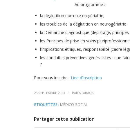
Au programme :
la déglutition normale en gériatrie,
les troubles de la déglutition en neurogériatrie
la Démarche diagnostique (dépistage, principes 
les Principes de prise en soins pluriprofessionne
l’implications éthiques, responsabilité (cadre lég
les conduites préventives généralistes : que fai
?
Pour vous inscrire :
Lien d’inscription
/
25 SEPTEMBRE 2023
PAR
STARAQS
ETIQUETTES :
MÉDICO-SOCIAL
Partager cette publication